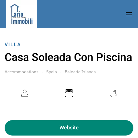
VILLA
Casa Soleada Con Piscina
Accommodations
Spain
Balearic Islands
6 Guests
3 Bedrooms
2 Bathrooms
Website