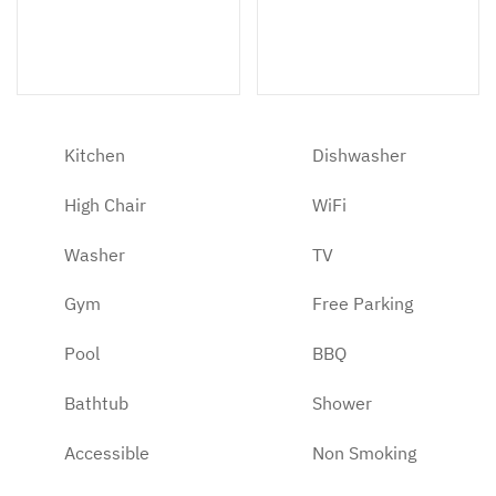
3 Double Beds
2 Bathrooms
Kitchen
Dishwasher
High Chair
WiFi
Washer
TV
Gym
Free Parking
Pool
BBQ
Bathtub
Shower
Accessible
Non Smoking