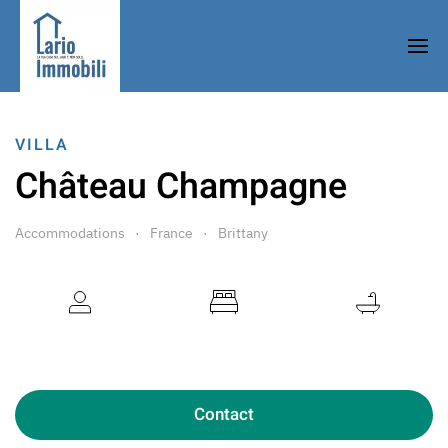
VILLA
Château Champagne
Accommodations
France
Brittany
10 Guests
4 Bedrooms
3 Bathrooms
Contact