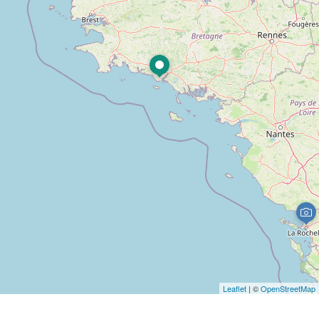
Leaflet
| ©
OpenStreetMap