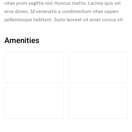
vitae proin sagittis nisl rhoncus mattis. Lacinia quis vel
eros donec. Id venenatis a condimentum vitae sapien
pellentesque habitant. Justo laoreet sit amet cursus sit.
Amenities
3 Double Beds
3 Single Beds
1 Sofa Bed
3 Bathrooms