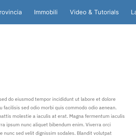
rovincia
Immobili
Video & Tutorials
L
 sed do eiusmod tempor incididunt ut labore et dolore
u facilisis sed odio morbi quis commodo odio aenean.
attis molestie a iaculis at erat. Magna fermentum iaculis
rra ipsum nunc aliquet bibendum enim. Viverra orci
e nunc sed velit dignissim sodales. Blandit volutpat