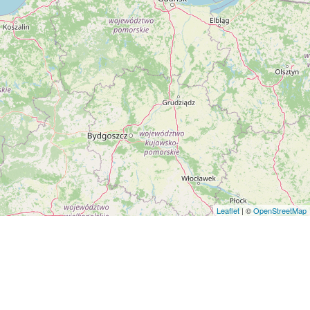
Leaflet
| ©
OpenStreetMap