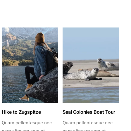
Hike to Zugspitze
Seal Colonies Boat Tour
Quam pellentesque nec
Quam pellentesque nec
nam aliquam sem et
nam aliquam sem et