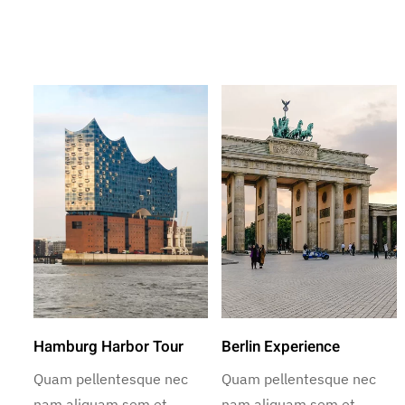
Hamburg Harbor Tour
Berlin Experience
Quam pellentesque nec
Quam pellentesque nec
nam aliquam sem et
nam aliquam sem et