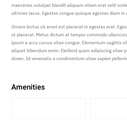
maecenas volutpat blandit aliquam etiam erat velit scel
ultricies lacus. Egestas congue quisque egestas diam in
Ornare lectus sit amet est placerat in egestas erat. Ege
ut placerat. Metus dictum at tempor commodo ullamcorper
ipsum a arcu cursus vitae congue. Elementum sagittis vit
aliquet bibendum enim. Eleifend quam adipiscing vitae pro
donec. Id venenatis a condimentum vitae sapien pellente
Amenities
1 Double Bed
1 Bathroo