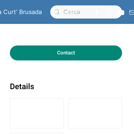
a Curt’ Brusada
Il Pirellino
Contact
Details
2 Guests
1 Bedroom