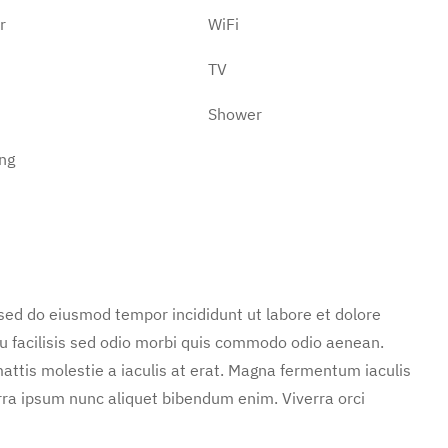
r
WiFi
TV
Shower
ng
 sed do eiusmod tempor incididunt ut labore et dolore
u facilisis sed odio morbi quis commodo odio aenean.
attis molestie a iaculis at erat. Magna fermentum iaculis
rra ipsum nunc aliquet bibendum enim. Viverra orci