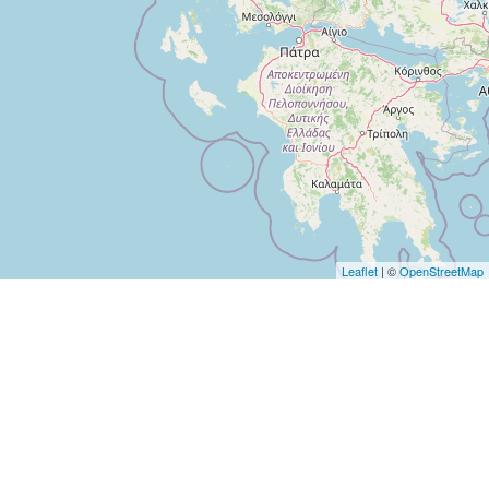
Leaflet
| ©
OpenStreetMap