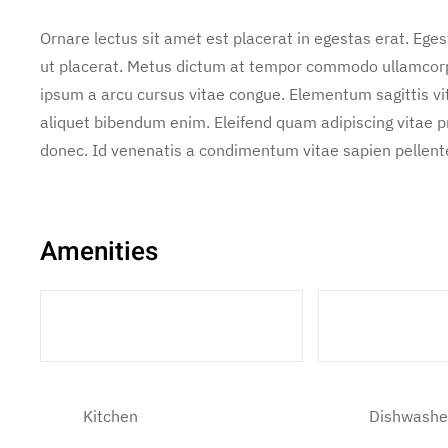
Ornare lectus sit amet est placerat in egestas erat. Ege
ut placerat. Metus dictum at tempor commodo ullamcorper
ipsum a arcu cursus vitae congue. Elementum sagittis vit
aliquet bibendum enim. Eleifend quam adipiscing vitae pro
donec. Id venenatis a condimentum vitae sapien pellente
Amenities
2 Double Beds
2 Sofa Be
Kitchen
Dishwashe