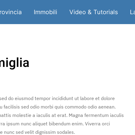
rovincia
Immobili
Video & Tutorials
L
miglia
 sed do eiusmod tempor incididunt ut labore et dolore
u facilisis sed odio morbi quis commodo odio aenean.
attis molestie a iaculis at erat. Magna fermentum iaculis
rra ipsum nunc aliquet bibendum enim. Viverra orci
e nunc sed velit dignissim sodales.