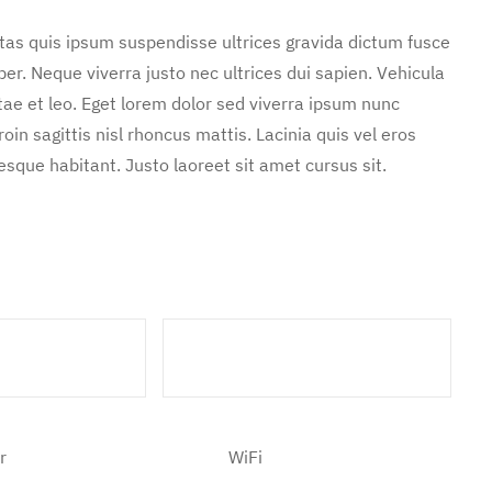
stas quis ipsum suspendisse ultrices gravida dictum fusce
. Neque viverra justo nec ultrices dui sapien. Vehicula
ae et leo. Eget lorem dolor sed viverra ipsum nunc
in sagittis nisl rhoncus mattis. Lacinia quis vel eros
sque habitant. Justo laoreet sit amet cursus sit.
ds
2 Bathrooms
r
WiFi