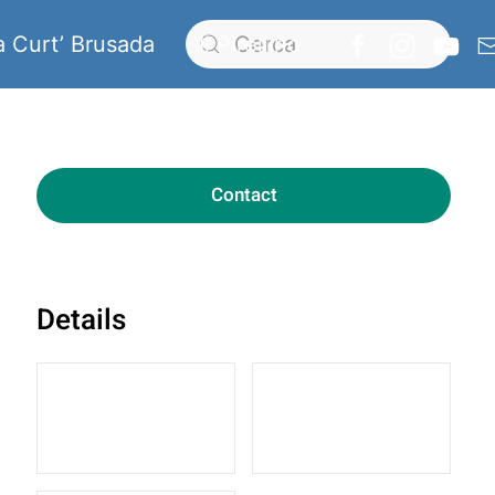
a Curt’ Brusada
Il Pirellino
Contact
Details
6 Guests
3 Bedrooms