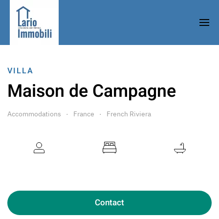
VILLA
Maison de Campagne
Accommodations
France
French Riviera
10 Guests
4 Bedrooms
3 Bathrooms
Contact