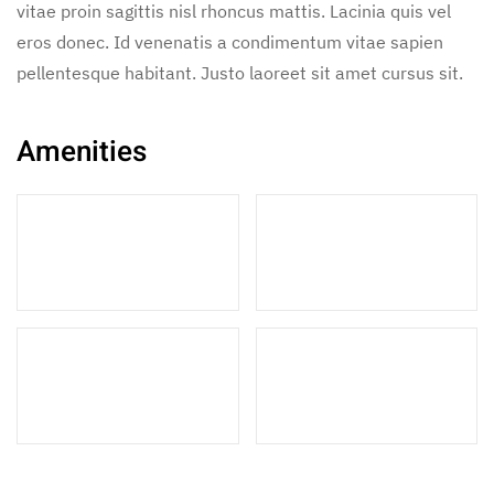
vitae proin sagittis nisl rhoncus mattis. Lacinia quis vel
eros donec. Id venenatis a condimentum vitae sapien
pellentesque habitant. Justo laoreet sit amet cursus sit.
Amenities
2 Double Beds
5 Single Beds
1 Sofa Bed
3 Bathrooms