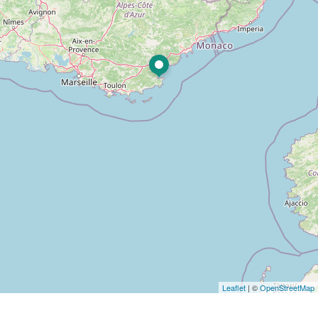
Leaflet
| ©
OpenStreetMap