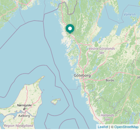
Leaflet
| ©
OpenStreetMap