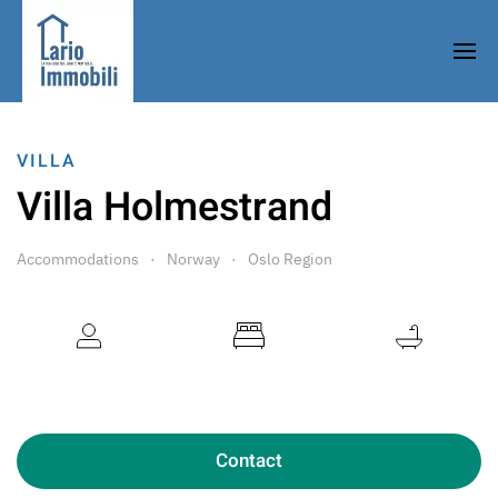
VILLA
Villa Holmestrand
Accommodations
Norway
Oslo Region
6 Guests
2 Bedrooms
1 Bathroom
Contact