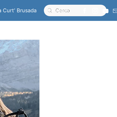
a Curt’ Brusada
Il Pirellino