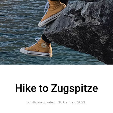
Hike to Zugspitze
Scritto da
gokalex
il
10 Gennaio 2021
.