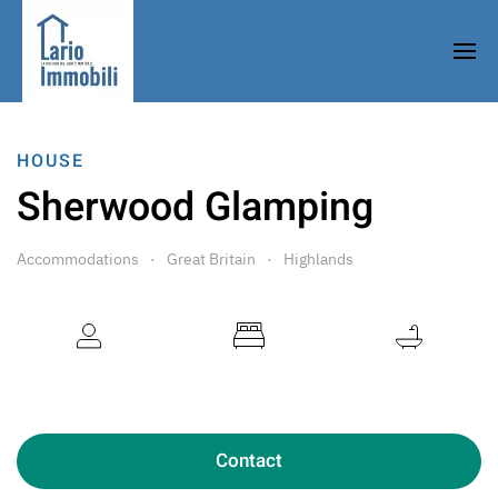
HOUSE
Sherwood Glamping
Accommodations
Great Britain
Highlands
3 Guests
2 Bedrooms
1 Bathroom
Contact