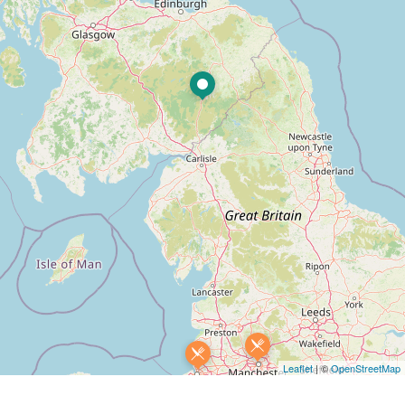
Leaflet
| ©
OpenStreetMap